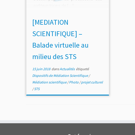
auditeur·trice·s de […]
[MEDIATION
SCIENTIFIQUE] –
Balade virtuelle au
milieu des STS
15 juin 2018
dans
Actualités
étiqueté
Dispositifs de Médiation Scientifique
/
Médiation scientifique
/
Photo
/
projet culturel
/
STS