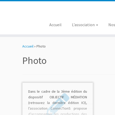
Accueil
L’association
Nos
Skip
to
Accueil
»
Photo
content
Photo
Dans le cadre de la 3ème édition du
dispositif OBJECTIF MÉDIATION
(retrouvez la dernière édition ICI),
l’association ConnecTionS propose
d’accompagner les productions des