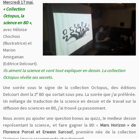
Mercredi 17 mai
,
« Collection
Octopus, la
science en BD »
,
avec Héloïse
Chochois
(Illustratrice) et
Marion
Amirganian
(Editrice Delcourt).
I
ls aiment la science et vont tout expliquer en dessin. La collection
Octopus révèle ses secrets.
Une soirée sous le signe de la collection Octopus, des éditions
e
Delcourt dont la 2
BD qui sortait sous peu. La soirée que j’ai préférée.
Un mélange de traduction de la science en dessin et de travail sur la
diffusion des sciences en BD, j’ai trouvé ça passionnant.
Nous avons pu ajouter une question bonus au quizz, le meilleur dessin
représentant la science, et faire gagner la BD «
Mars Horizon » de
Florence Porcel et Erwann Surcouf
, première née de la collection
Octopus (que je recommande chaudement).