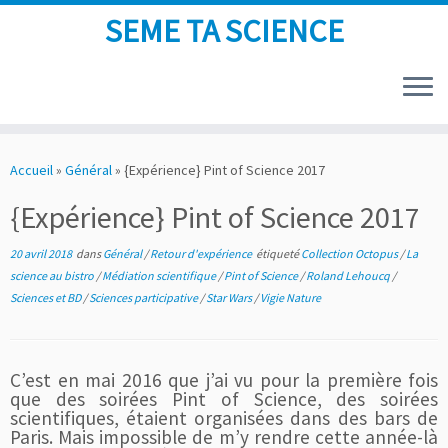
SEME TA SCIENCE
Skip
to
Accueil
»
Général
»
{Expérience} Pint of Science 2017
content
{Expérience} Pint of Science 2017
20 avril 2018
dans
Général
/
Retour d'expérience
étiqueté
Collection Octopus
/
La
science au bistro
/
Médiation scientifique
/
Pint of Science
/
Roland Lehoucq
/
Sciences et BD
/
Sciences participative
/
Star Wars
/
Vigie Nature
C’est en mai 2016 que j’ai vu pour la première fois
que des soirées Pint of Science, des soirées
scientifiques, étaient organisées dans des bars de
Paris. Mais impossible de m’y rendre cette année-là