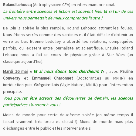
Roland Lehoucq
(Astrophysicien CEA) en intervenant principal.
La frontière entre sciences et fiction est souvent fine. Et si l’un de ces
univers nous permettait de mieux comprendre l’autre ?
De loin la soirée la plus remplie, Roland Lehoucq attirant les foules.
Nous étions serrés comme des sardines et il était difficile d’obtenir un
verre au bar. Etienne Ledolley a abordé les relations, compliquées
parfois, qui existent entre journaliste et scientifique. Ensuite Roland
Lehoucq nous a fait un cours de physique grâce à Star Wars (un
classique aujourd’hui).
Mardi 16 mai
«
Et si nous étions tous chercheurs ?
«
, avec
Pauline
Conversy
et
Emmanuel Charonnet
(Doctorant.es au MNHN) en
intriduction puis
Grégoire Loïs
(Vigie Nature, MNHN) pour l’intervention
principale.
Vous pouvez être acteurs des découvertes de demain, les sciences
participatives s’ouvrent à vous !
Moins de monde pour cette deuxièeme soirée (en même temps il
faisait vraiment très beau et chaud !) Moins de monde mais plus
d’échanges entre le public et les intervenant·e·s !