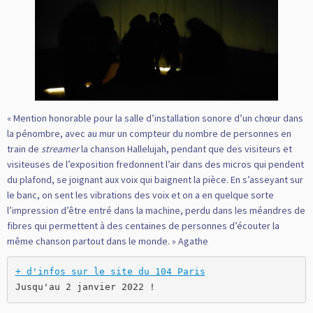
« Mention honorable pour la salle d’installation sonore d’un chœur dans
la pénombre, avec au mur un compteur du nombre de personnes en
train de
streamer
la chanson Hallelujah, pendant que des visiteurs et
visiteuses de l’exposition fredonnent l’air dans des micros qui pendent
du plafond, se joignant aux voix qui baignent la pièce. En s’asseyant sur
le banc, on sent les vibrations des voix et on a en quelque sorte
l’impression d’être entré dans la machine, perdu dans les méandres de
fibres qui permettent à des centaines de personnes d’écouter la
même chanson partout dans le monde. » Agathe
+ d'infos sur le site du 104 Paris
Jusqu'au 2 janvier 2022 !