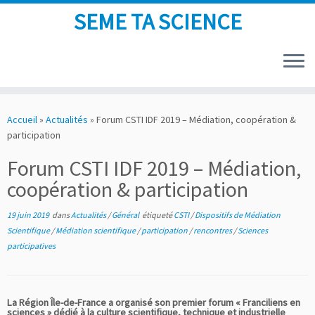
SEME TA SCIENCE
Skip
to
Accueil
»
Actualités
»
Forum CSTI IDF 2019 – Médiation, coopération &
content
participation
Forum CSTI IDF 2019 – Médiation,
coopération & participation
19 juin 2019
dans
Actualités
/
Général
étiqueté
CSTI
/
Dispositifs de Médiation
Scientifique
/
Médiation scientifique
/
participation
/
rencontres
/
Sciences
participatives
La Région Île-de-France a organisé son premier forum « Franciliens en
sciences » dédié à la culture scientifique, technique et industrielle