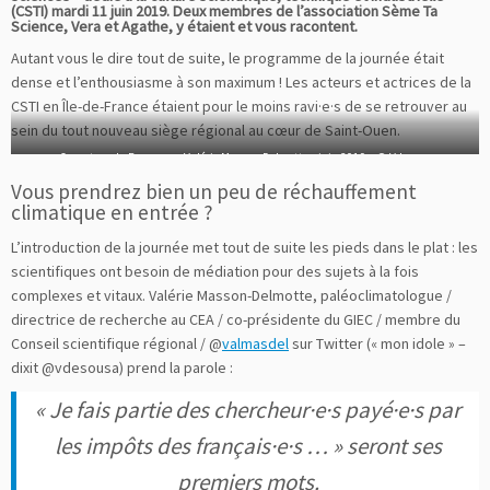
(CSTI) mardi 11 juin 2019. Deux membres de l’association Sème Ta
Science, Vera et Agathe, y étaient et vous racontent.
Autant vous le dire tout de suite, le programme de la journée était
dense et l’enthousiasme à son maximum ! Les acteurs et actrices de la
CSTI en Île-de-France étaient pour le moins ravi·e·s de se retrouver au
sein du tout nouveau siège régional au cœur de Saint-Ouen.
Ouverture du Forum par Valérie Masson-Delmotte – juin 2019 – © Vdesouz
Vous prendrez bien un peu de réchauffement
climatique en entrée ?
L’introduction de la journée met tout de suite les pieds dans le plat : les
scientifiques ont besoin de médiation pour des sujets à la fois
complexes et vitaux. Valérie Masson-Delmotte, paléoclimatologue /
directrice de recherche au CEA / co-présidente du GIEC / membre du
Conseil scientifique régional / @
valmasdel
sur Twitter (« mon idole » –
dixit @vdesousa) prend la parole :
« Je fais partie des chercheur·e·s payé·e·s par
les impôts des français·e·s … » seront ses
premiers mots.