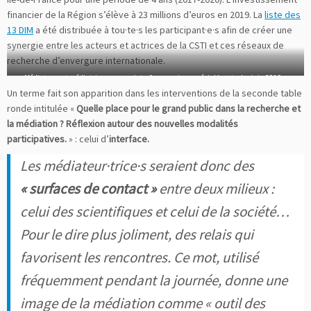
financier de la Région s’élève à 23 millions d’euros en 2019. La
liste des
13 DIM
a été distribuée à tou·te·s les participant·e·s afin de créer une
synergie entre les acteurs et actrices de la CSTI et ces réseaux de
recherche d’envergure internationale.
Médiateurs et médiatrices sur une interface papier – spécial Low tech – juin 2019 –
Un terme fait son apparition dans les interventions de la seconde table
© Vdesouz
ronde intitulée «
Quelle place pour le grand public dans la recherche et
la médiation ? Réflexion autour des nouvelles modalités
participatives.
» : celui d’
interface.
Les médiateur·trice·s seraient donc des
« surfaces de contact »
entre deux milieux :
celui des scientifiques et celui de la société…
Pour le dire plus joliment, des relais qui
favorisent les rencontres. Ce mot, utilisé
fréquemment pendant la journée, donne une
image de la médiation comme « outil des