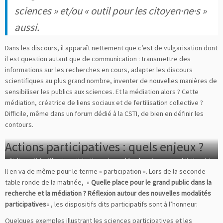
sciences » et/ou « outil pour les citoyen·ne·s »
aussi.
Dans les discours, il apparaît nettement que c’est de vulgarisation dont
il est question autant que de communication : transmettre des
informations sur les recherches en cours, adapter les discours
scientifiques au plus grand nombre, inventer de nouvelles manières de
sensibiliser les publics aux sciences. Et la médiation alors ? Cette
médiation, créatrice de liens sociaux et de fertilisation collective ?
Difficile, même dans un forum dédié à la CSTI, de bien en définir les
contours.
Actions participatives : quels enjeux ?
Atelier participatif sur la participation – mise en abîme des acteurs de la médiation – juin
Il en va de même pour le terme « participation ». Lors de la seconde
2019 – © Vdesouz
table ronde de la matinée, »
Quelle place pour le grand public dans la
recherche et la médiation ? Réflexion autour des nouvelles modalités
participatives
« , les dispositifs dits participatifs sont à l’honneur.
Quelques exemples illustrant les sciences participatives et les