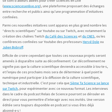
se sont d’ailleurs alliées pour créer Sciences en Live
(
www.sciencesenlive.org
), une plateforme proposant des échanges
entre recherche et publics ainsi qu’une programmation d’initiatives
confinées.
Parmi ces nouvelles initiatives sont apparus en plus grand nombre les
“directs scientifiques” sur Youtube ou sur Twitch, avec notamment la
création des chaînes Twitch
du Café des Sciences
et
du CNES
, ou les
conférences confinées sur Youtube des professeurs
Hervé Dole
ou
Julien Bobroff
.
Difficile de croire cependant que toutes ces nouveaux projets seront
amenés à disparaître suite au déconfinement. Car déconfinement ne
signifie pas que la culture scientifique deviendra accessible à tou·te·s,
et l’enjeu de ces prochains mois sera de déterminer à quel point le
numérique peut participer à la diffusion de la culture scientifique,
technique et industrielle. C’est pour cela que
Sème Ta Science se lance
sur Twitch
, pour expérimenter avec ce nouveau format. Les interviews
dans le cadre du podcast Relais de Science pourront se dérouler en
direct pour vous permettre d’interagir avec nos invités. Une version
éditée sera toujours disponible en podcast si vous êtes déjà
abonné·e·s !