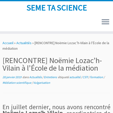
SEME TA SCIENCE
Skip
to
Accueil
»
Actualités
»
[RENCONTRE] Noëmie Lozac’h-Vilain à l’École de la
content
médiation
[RENCONTRE] Noëmie Lozac’h-
Vilain à l’École de la médiation
28 janvier 2019
dans
Actualités
/
Entretiens
étiqueté
actualité
/
CSTI
/
formation
/
Médiation scientifique
/
Vulgarisation
En juillet dernier, nous avons rencontré